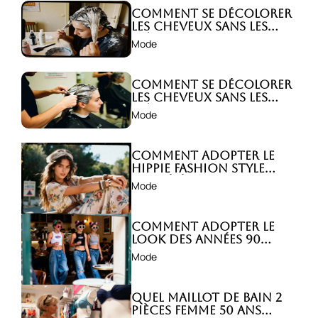
Comment se décolorer
les cheveux sans les
abîmer ?
Mode
Comment se décolorer
les cheveux sans les
abîmer ?
Mode
Comment adopter le
hippie fashion style
avec élégance ?
Mode
Comment adopter le
look des années 90
avec style ?
Mode
Quel maillot de bain 2
pièces femme 50 ans