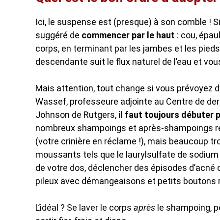
Ici, le suspense est (presque) à son comble ! S
suggéré de
commencer par le haut
: cou, épau
corps, en terminant par les jambes et les pieds
descendante suit le flux naturel de l’eau et vo
Mais attention, tout change si vous prévoyez d
Wassef, professeure adjointe au Centre de de
Johnson de Rutgers,
il faut toujours débuter 
nombreux shampoings et après-shampoings renfe
(votre crinière en réclame !), mais beaucoup tr
moussants tels que le laurylsulfate de sodium
de votre dos, déclencher des épisodes d’acné ou
pileux avec démangeaisons et petits boutons r
L’idéal ? Se laver le corps
après
le shampoing, po