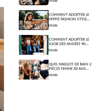
Mode
abîmer ?
Comment adopter le
hippie fashion style
avec élégance ?
Mode
Comment adopter le
look des années 90
avec style ?
Mode
Quel maillot de bain 2
pièces femme 50 ans
choisir ?
Mode