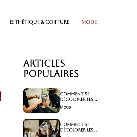
Esthétique & coiffure
Mode
Articles
populaires
n
Comment se
décolorer les
cheveux sans les
Mode
abîmer ?
Comment se
décolorer les
cheveux sans les