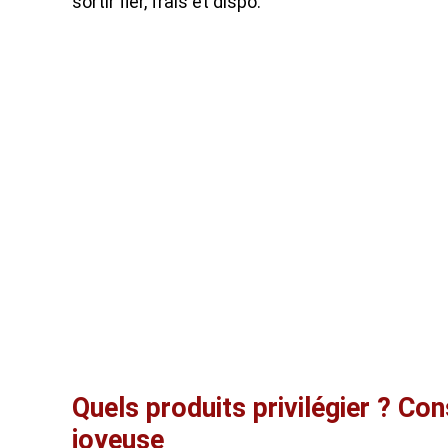
sortir fier, frais et dispo.
Quels produits privilégier ? Co
joyeuse