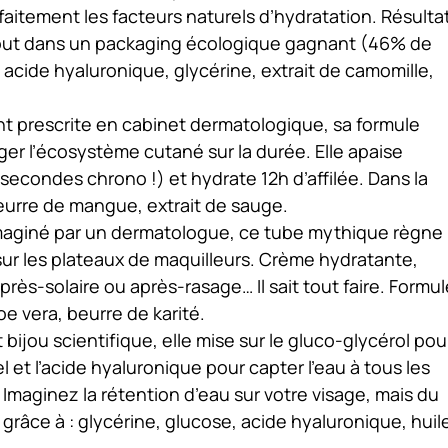
itement les facteurs naturels d’hydratation. Résultat
 tout dans un packaging écologique gagnant (46% de
: acide hyaluronique, glycérine, extrait de camomille,
t prescrite en cabinet dermatologique, sa formule
ger l’écosystème cutané sur la durée. Elle apaise
secondes chrono !) et hydrate 12h d’affilée. Dans la
beurre de mangue, extrait de sauge.
maginé par un dermatologue, ce tube mythique règne
 sur les plateaux de maquilleurs. Crème hydratante,
près-solaire ou après-rasage… Il sait tout faire. Formul
loe vera, beurre de karité.
t bijou scientifique, elle mise sur le gluco-glycérol pou
l et l’acide hyaluronique pour capter l’eau à tous les
 Imaginez la rétention d’eau sur votre visage, mais du
grâce à : glycérine, glucose, acide hyaluronique, huil