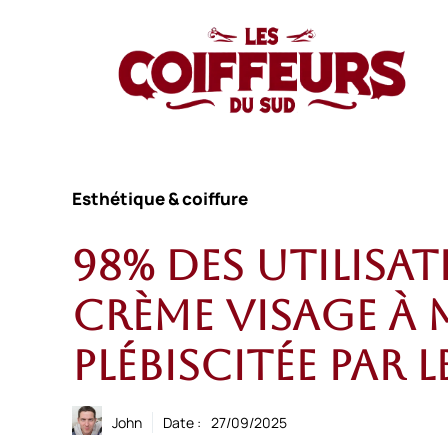
Aller
au
contenu
Esthétique & coiffure
98% des utilisatr
crème visage à 
plébiscitée par 
John
Date :
27/09/2025