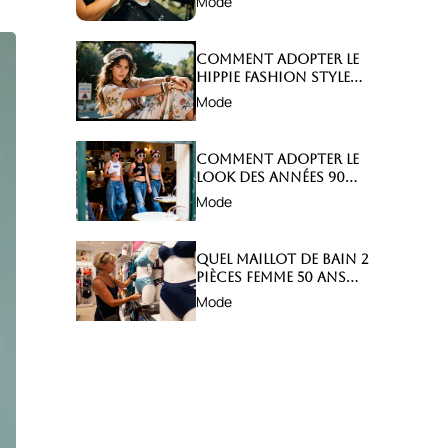
Mode
abîmer ?
Comment adopter le
hippie fashion style
avec élégance ?
Mode
Comment adopter le
look des années 90
avec style ?
Mode
Quel maillot de bain 2
pièces femme 50 ans
choisir ?
Mode