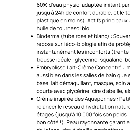
60% d’eau physio-adaptée imitant parfa
jusqu’à 24h de confort durable, et le
plastique en moins). Actifs principaux 
huile de tournesol bio.
Bioderma (tube rose et blanc)
: Souven
repose sur l’éco-biologie afin de proté
instantanément les inconforts (trente 
trousse idéale : glycérine, squalane, 
Embryolisse Lait-Crème Concentré
: I
aussi bien dans les salles de bain que
base, lait démaquillant, masque, soin a
courte avec glycérine, cire d’abeille, a
Crème inspirée des Aquaporines
: Peti
relancer le réseau d’hydratation nature
étages (jusqu’à 10 000 fois son poids…
bon côté !). Peau rayonnante garantie 
de jojoba, cire d’abeille synthétique.