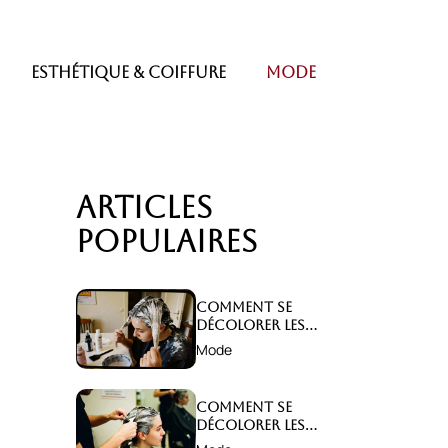
Esthétique & coiffure
Mode
Articles
populaires
Comment se
décolorer les
cheveux sans les
Mode
abîmer ?
Comment se
décolorer les
cheveux sans les