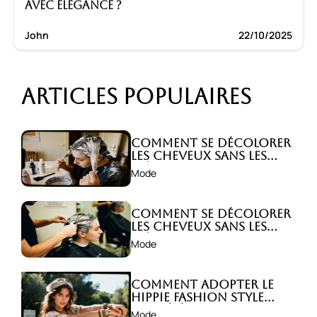
avec élégance ?
John
22/10/2025
Articles populaires
Comment se décolorer
les cheveux sans les
abîmer ?
Mode
Comment se décolorer
les cheveux sans les
abîmer ?
Mode
Comment adopter le
hippie fashion style
avec élégance ?
Mode