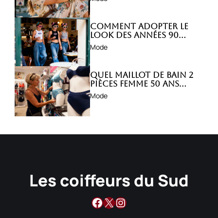
Comment adopter le
look des années 90
avec style ?
Mode
Quel maillot de bain 2
pièces femme 50 ans
choisir ?
Mode
Les coiffeurs du Sud
Facebook
X
Instagram