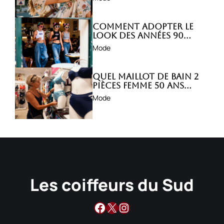
Comment adopter le
look des années 90
avec style ?
Mode
Quel maillot de bain 2
pièces femme 50 ans
choisir ?
Mode
Les coiffeurs du Sud
Facebook
X
Instagram