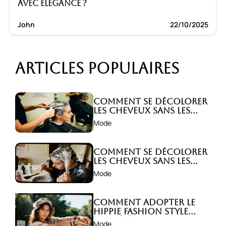
avec élégance ?
John
22/10/2025
Articles populaires
Comment se décolorer
les cheveux sans les
abîmer ?
Mode
Comment se décolorer
les cheveux sans les
abîmer ?
Mode
Comment adopter le
hippie fashion style
avec élégance ?
Mode