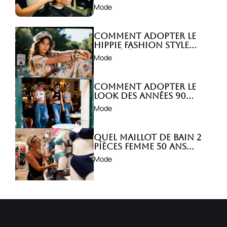
abîmer ?
Mode
Comment adopter le
hippie fashion style
avec élégance ?
Mode
Comment adopter le
look des années 90
avec style ?
Mode
Quel maillot de bain 2
pièces femme 50 ans
choisir ?
Mode