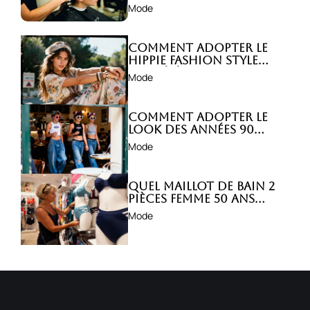
abîmer ?
Mode
Comment adopter le
hippie fashion style
avec élégance ?
Mode
Comment adopter le
look des années 90
avec style ?
Mode
Quel maillot de bain 2
pièces femme 50 ans
choisir ?
Mode