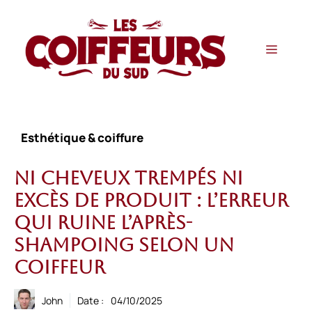
Aller
au
contenu
Menu
Esthétique & coiffure
Ni cheveux trempés ni
excès de produit : l’erreur
qui ruine l’après-
shampoing selon un
coiffeur
John
Date :
04/10/2025