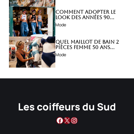
Comment adopter le
look des années 90
avec style ?
Mode
Quel maillot de bain 2
pièces femme 50 ans
choisir ?
Mode
Les coiffeurs du Sud
Facebook
X
Instagram