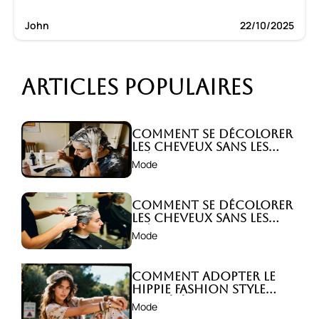
John
22/10/2025
Articles populaires
Comment se décolorer
les cheveux sans les
abîmer ?
Mode
Comment se décolorer
les cheveux sans les
abîmer ?
Mode
Comment adopter le
hippie fashion style
avec élégance ?
Mode